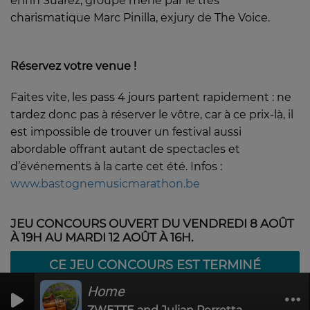
enfin Suarez, groupe mené par le très
charismatique Marc Pinilla, exjury de The Voice.
Réservez votre venue !
Faites vite, les pass 4 jours partent rapidement : ne
tardez donc pas à réserver le vôtre, car à ce prix-là, il
est impossible de trouver un festival aussi
abordable offrant autant de spectacles et
d’événements à la carte cet été. Infos :
www.bastognemusicmarathon.be
JE
U CONCOURS OUVERT DU VENDREDI 8 AOÛT
À 19H AU MARDI 12
AOÛT
À 16H.
Home
0
0