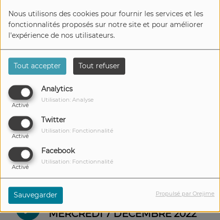
Nous utilisons des cookies pour fournir les services et les
fonctionnalités proposés sur notre site et pour améliorer
LITTÉRATURE JEUNESSE DU
l'expérience de nos utilisateurs.
MERCREDI 11 JANVIER 2023
Tout accepter
Tout refuser
LITTÉRATURE JEUNESSE DU
Analytics
MERCREDI 21 DÉCEMBRE 2022
Utilisation: Analyse
Activé
Twitter
Utilisation: Fonctionnalité
Activé
LITTÉRATURE JEUNESSE DU
Facebook
MERCREDI 14 DÉCEMBRE 2022
Utilisation: Fonctionnalité
Activé
Propulsé par Orejime
Sauvegarder
LITTÉRATURE JEUNESSE DU
MERCREDI 7 DÉCEMBRE 2022