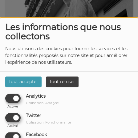
Les informations que nous
collectons
Nous utilisons des cookies pour fournir les services et les
10 JANVIER 2025
fonctionnalités proposés sur notre site et pour améliorer
Écouter le podcast
l'expérience de nos utilisateurs.
Aujourd’hui, impossible de passer
Tout accepter
Tout refuser
à côté d’un événement marquant :
trois anciens projets du rappeur
Analytics
parisien Népal ont enfin été
Utilisation: Analyse
Activé
rendus disponibles sur les
Twitter
plateformes de streaming. Une
Utilisation: Fonctionnalité
Activé
nouvelle qui a secoué la
Facebook