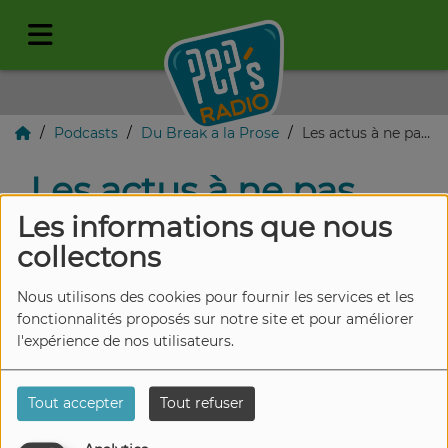
Podcasts
Du Break à la Prose
Les actus à ne pas louper - Du Break à la Prose
Les actus à ne pas
louper - Du Break à la
Les informations que nous
collectons
Prose
Nous utilisons des cookies pour fournir les services et les
fonctionnalités proposés sur notre site et pour améliorer
l'expérience de nos utilisateurs.
Tout accepter
Tout refuser