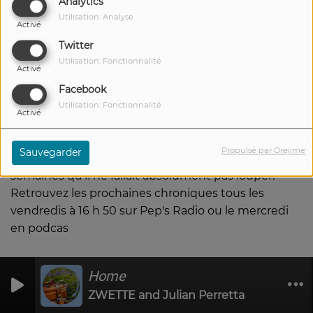
Analytics
Utilisation: Analyse
Activé
Twitter
Utilisation: Fonctionnalité
Activé
13 JUILLET 2022
Facebook
Utilisation: Fonctionnalité
Écouter le podcast
Activé
Cette semaine dans la chronique Du Break à la
Propulsé par Orejime
Sauvegarder
Prose, Sylvain revient sur les actus des précédentes
semaines qu'il ne fallait absolument pas louper.
Retrouvez les prochaines chroniques tous les
vendredis à 16 h 50 sur Pep's Radio ou le mercredi
en podcas
Home
0
0
ZWETTE and Julian Perretta