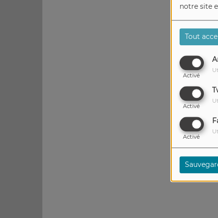
notre site 
Tout acce
A
Ut
Activé
T
Ut
Activé
F
Ut
Activé
Sauvegar