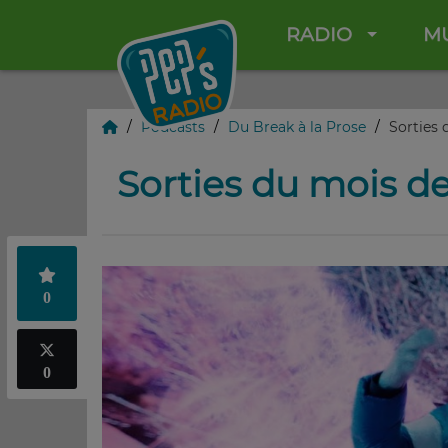
RADIO
M
Podcasts
Du Break à la Prose
Sorties 
Sorties du mois de
0
0