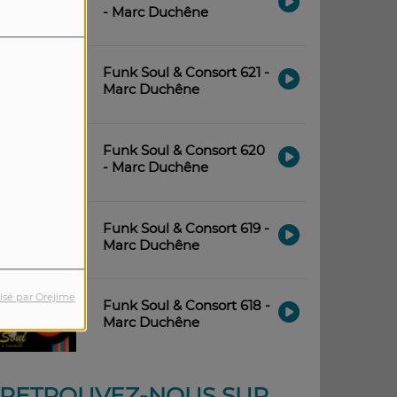
- Marc Duchêne
Funk Soul & Consort 621 -
Marc Duchêne
Funk Soul & Consort 620
- Marc Duchêne
Funk Soul & Consort 619 -
Marc Duchêne
lsé par Orejime
Funk Soul & Consort 618 -
Marc Duchêne
RETROUVEZ-NOUS SUR