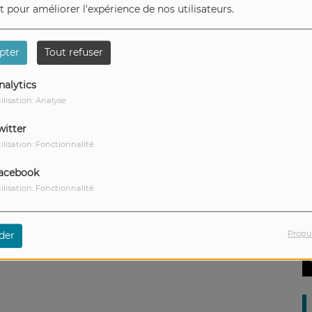
et pour améliorer l'expérience de nos utilisateurs.
pter
Tout refuser
nalytics
ilisation: Analyse
witter
ilisation: Fonctionnalité
acebook
ilisation: Fonctionnalité
Propu
der