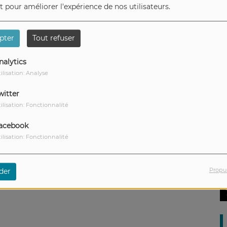
é du Centre culturel de Bastogne. Cette semaine
et pour améliorer l'expérience de nos utilisateurs.
e histoire de jouets qui prennent vie lorsque la
rs très attendus stages d’été ! Alors restez à
pter
Tout refuser
nalytics
ilisation: Analyse
witter
ilisation: Fonctionnalité
acebook
ilisation: Fonctionnalité
Propu
der