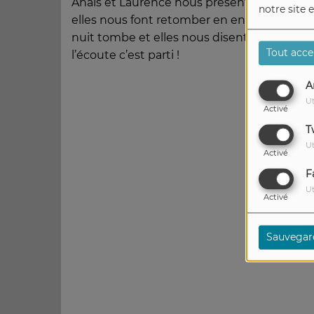
Anaïs et Laurence nous présente l’actualit
notre site 
elles nous font retomber en enfance avec un
nuit tombe et elles nous disent tout sur leu
Tout acce
l’écoute c’est parti !
A
Ut
Activé
T
Ut
Activé
F
Ut
Activé
Sauvegar