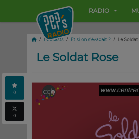
RADIO
M
Podcasts
Et si on s’évadait ?
Le Soldat
Le Soldat Rose
0
0