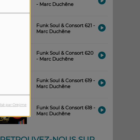
- Marc Duchêne
Funk Soul & Consort 621 -
Marc Duchêne
Funk Soul & Consort 620
- Marc Duchêne
Funk Soul & Consort 619 -
Marc Duchêne
lsé par Orejime
Funk Soul & Consort 618 -
Marc Duchêne
RETROUVEZ-NOUS SUR