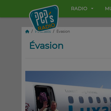
RADIO
M
Podcasts
Évasion
Évasion