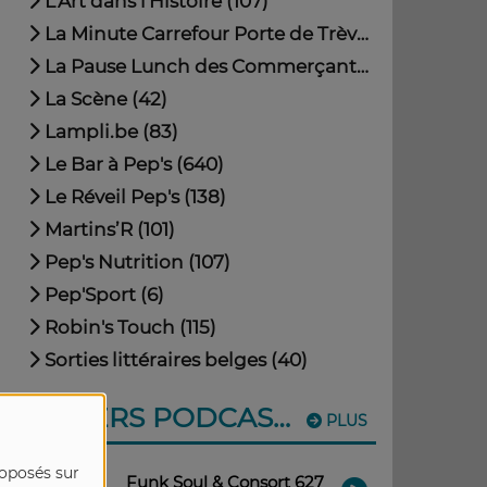
L'Art dans l'Histoire (107)
La Minute Carrefour Porte de Trèves à Bastogne (23)
La Pause Lunch des Commerçants de Bastogne (6)
La Scène (42)
Lampli.be (83)
Le Bar à Pep's (640)
Le Réveil Pep's (138)
Martins’R (101)
Pep's Nutrition (107)
Pep'Sport (6)
Robin's Touch (115)
Sorties littéraires belges (40)
DERNIERS PODCASTS
PLUS
roposés sur
Funk Soul & Consort 627