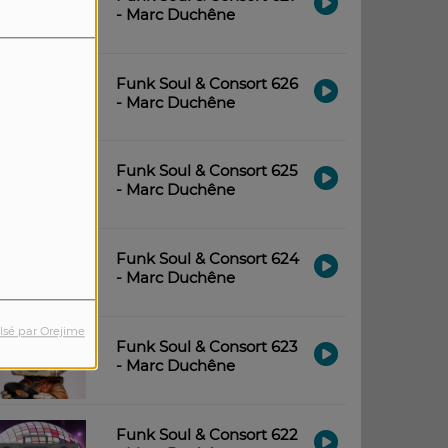
- Marc Duchêne
Funk Soul & Consort 626
- Marc Duchêne
Funk Soul & Consort 625
- Marc Duchêne
Funk Soul & Consort 624
- Marc Duchêne
lsé par Orejime
Funk Soul & Consort 623
- Marc Duchêne
Funk Soul & Consort 622