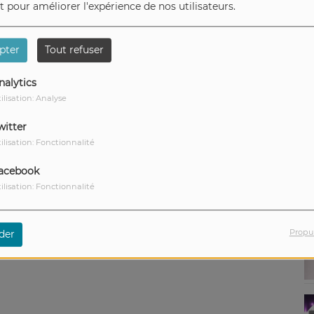
et pour améliorer l'expérience de nos utilisateurs.
1
pter
Tout refuser
nalytics
ilisation: Analyse
witter
ilisation: Fonctionnalité
acebook
ilisation: Fonctionnalité
Propu
der