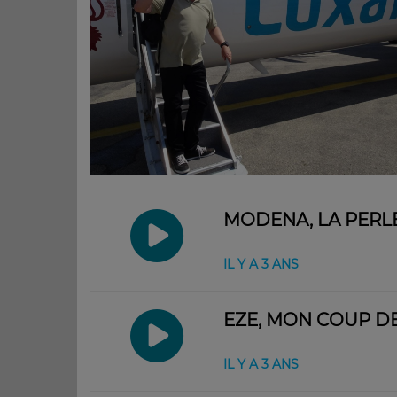
MODENA, LA PERL
IL Y A 3 ANS
EZE, MON COUP DE
IL Y A 3 ANS