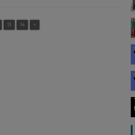
13
14
>