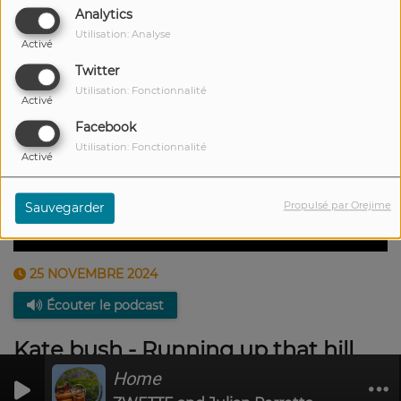
Analytics
Utilisation: Analyse
Activé
Twitter
Utilisation: Fonctionnalité
Activé
Facebook
Utilisation: Fonctionnalité
Activé
Propulsé par Orejime
Sauvegarder
25 NOVEMBRE 2024
Écouter le podcast
Kate bush - Running up that hill
Home
0
0