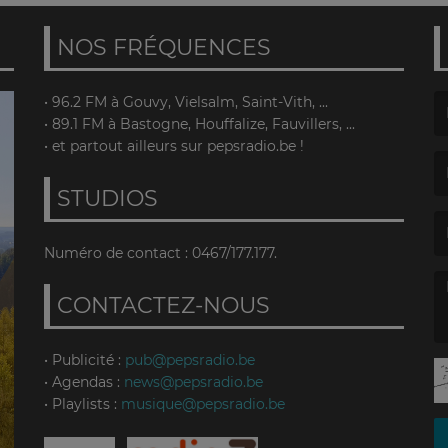
NOS FRÉQUENCES
• 96.2 FM à Gouvy, Vielsalm, Saint-Vith, ...
• 89.1 FM à Bastogne, Houffalize, Fauvillers, ...
(L
• et partout ailleurs sur pepsradio.be !
STUDIOS
(L
Numéro de contact : 0467/177.177.
CONTACTEZ-NOUS
(L
• Publicité :
pub@pepsradio.be
• Agendas :
news@pepsradio.be
• Playlists :
musique@pepsradio.be