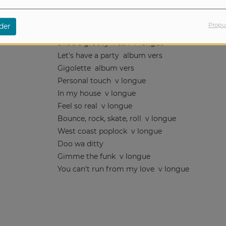
It's really love
album vers
You used to hold me so tight
v longue
Propu
der
::::::::::::::::::
:::::::::::::::::::::::::::::::::::::::::::::::::::::::::::::::::::::::::::::::::::::::::::::::::::::::::::::::
She's a groovy freak
v longue
Let's have a party
album vers
Gigolette
album vers
Personal touch
v longue
In my house
v longue
Feel so real
v longue
Bounce, rock, skate, roll
v longue
West coast poplock
v longue
Doo wa ditty
Gimme the funk
v longue
You can't run from my love
v longue