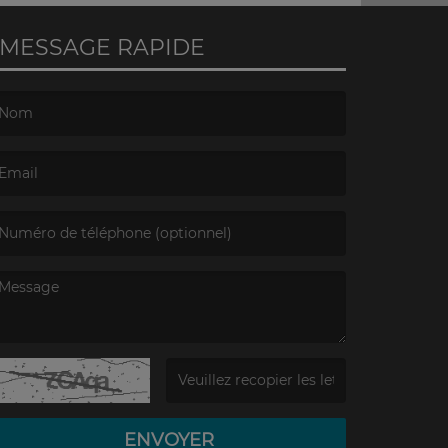
MESSAGE RAPIDE
e nom est obligatoire. )
’email est obligatoire. )
e message est obligatoire. )
(Captcha invalide. )
ENVOYER