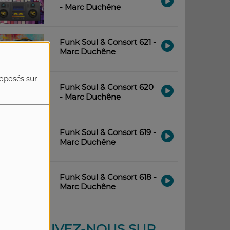
- Marc Duchêne
Funk Soul & Consort 621 -
Marc Duchêne
roposés sur
Funk Soul & Consort 620
- Marc Duchêne
Funk Soul & Consort 619 -
Marc Duchêne
Funk Soul & Consort 618 -
Marc Duchêne
RETROUVEZ-NOUS SUR