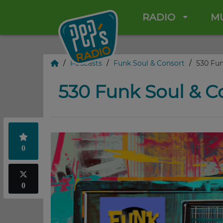
RADIO
M
Podcasts
Funk Soul & Consort
530 Fun
530 Funk Soul & C
0
0