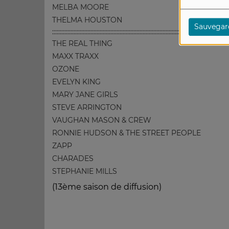
MELBA MOORE
THELMA HOUSTON
Sauvegar
:::::::::::::::::::::::::::::::::::::::::::::::::::::::::::::::::::::::::::::::::::::::::::::::::::::::::::::::::::
THE REAL THING
MAXX TRAXX
OZONE
EVELYN KING
MARY JANE GIRLS
STEVE ARRINGTON
VAUGHAN MASON & CREW
RONNIE HUDSON & THE STREET PEOPLE
ZAPP
CHARADES
STEPHANIE MILLS
(13ème saison de diffusion)