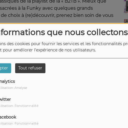
assiques de la playlist de la « B2TB ». Mieux que
nsacrées à la Funky avec quelques grands
de choix à (re)découvrir, prenez bien soin de vous
nformations que nous collectons
ons des cookies pour fournir les services et les fonctionnalités p
et pour améliorer l'expérience de nos utilisateurs.
It's all yours
album vers
It should have been you
Larry Levan org vers
pter
Tout refuser
Lovetown
v longue
nalytics
Gigolo
v longue
ilisation: Analyse
Workin' day and night
album vers
Party lights
v maxi
witter
Cruisin' in
ilisation: Fonctionnalité
You're the one
v longue
acebook
Party lites
Joey Negro boogiefied mix
ilisation: Fonctionnalité
Playmates
album vers