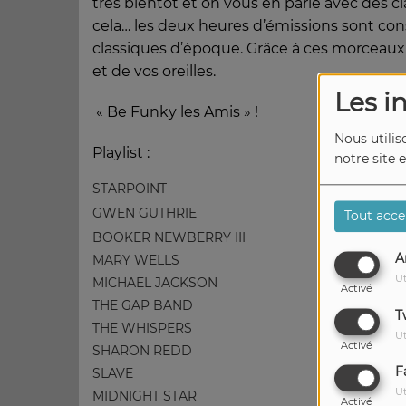
très bientôt et on vous en parle avec des cl
cela… les deux heures d’émissions sont co
classiques d’époque. Grâce à ces morceaux 
et de vos oreilles.
Les i
« Be Funky les Amis » !
Nous utilis
Playlist :
notre site 
STARPOINT
GWEN GUTHRIE
Tout acce
BOOKER NEWBERRY III
A
MARY WELLS
Ut
MICHAEL JACKSON
Activé
THE GAP BAND
T
THE WHISPERS
Ut
Activé
SHARON REDD
F
SLAVE
Ut
MIDNIGHT STAR
Activé