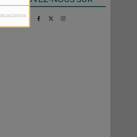
lsé par Orejime
::::::