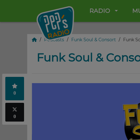
RADIO
M
Podcasts
Funk Soul & Consort
Funk So
Funk Soul & Conso
0
0