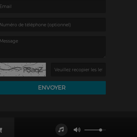
’email est obligatoire. )
e message est obligatoire. )
(Captcha invalide. )
ENVOYER
s