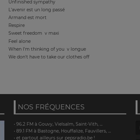
Unfinished sympathy
L'avenir est un long passé
Armand est mort
Respire
Sweet freedom
v maxi
Feel alone
When I'm thinking of you
v longue
We don't have to take our clothes off
NOS FRÉQUENCES
• 96.2 FM à Gouvy, Vielsalm, Saint-Vith, ...
• 89.1 FM à Bastogne, Houffalize, Fauvillers, ...
(L
• et partout ailleurs sur pepsradio.be !