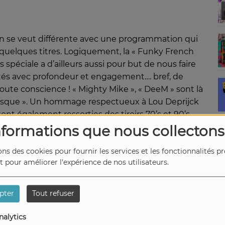
n se veut différente avec une programmation qui
 quelques titres. Logiquement, la « Funky French
s spéciale a d’ailleurs aussi pour but de nous faire
rétés avec profondeur et engagement…. bref, de
oute conscience ! « Mighty Mike », « DeeM » sont là
esque ». Un hommage respectueux à Lou Deprijck
t également ressorties des tiroirs 70’s et 90’s.
vous grâce au son de la Funk, de la Soul et de
nformations que nous collectons
ons des cookies pour fournir les services et les fonctionnalités p
et pour améliorer l'expérience de nos utilisateurs.
pter
Tout refuser
Stop ou encore
Rapture
v longue
nalytics