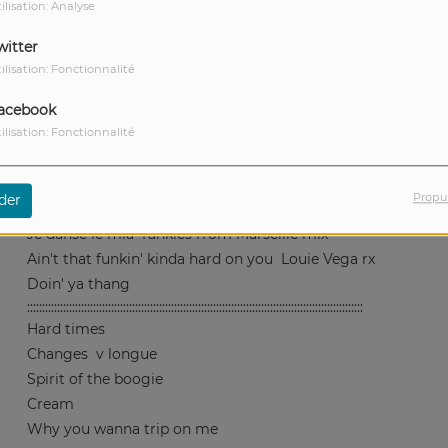
ilisation: Analyse
I'm ready
v longue
Roxanne '97
Puff Daddy mix
witter
Gettin' jiggy wit it
ilisation: Fonctionnalité
It's alright
Le dernier jour du disco
Ced reWork
acebook
Tip tap t'entends mes pas
Woody Braun remix
ilisation: Fonctionnalité
On m'attend là-bas
FFL remix radio edit
Jammin' sans Kim Wilde
Mighty Mike mashup
Propu
der
L'Ego de Milord
DeeM mashup
Je danse le mia
funkies from Marseille mix
Ain't that funkin' kinda hard on you
Louie Vega rx
Doin' ya thang
::::::::::::::::::::::::::::::::::::::::::::::::::::::::::::::::::::::::::::::::::::::::::::::::::::::::::::::::
Hard times
Changes
v longue
Spirit of the boogie
Cream
Why you wanna trip on me