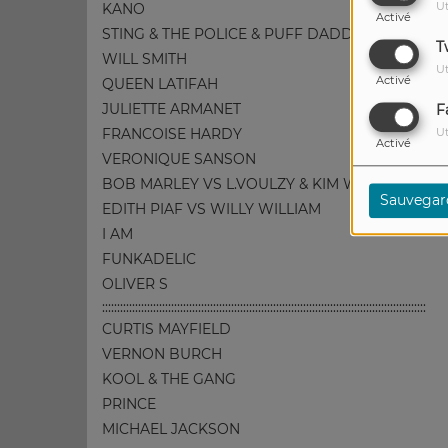
Ut
KANO
Activé
STING & THE POLICE & PUFF DADDY
T
WILL SMITH
Ut
Activé
QUEEN LATIFAH
JULIETTE ARMANET
F
FRANCOISE HARDY
Ut
Activé
VERONIQUE SANSON
BOB MARLEY VS L.VOULZY & KIM WILDE
Sauvegar
EDITH PIAF VS WILLY WILLIAM
I AM
FUNKADELIC
OLIVER S
::::::::::::::::::::::::::::::::::::::::::::::::::::::::::::::::::::::::::::::::::::::::::::::::::::::::::::
CURTIS MAYFIELD
VERNON BURCH
KOOL & THE GANG
PRINCE
MICHAEL JACKSON