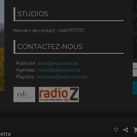
STUDIOS
(L
Numéro de contact : 0467/177.177.
CONTACTEZ-NOUS
(L
• Publicité :
pub@pepsradio.be
• Agendas :
news@pepsradio.be
• Playlists :
musique@pepsradio.be
RadioKing permet de
créer sa propre radio
facilement.
Mentions légale
etta