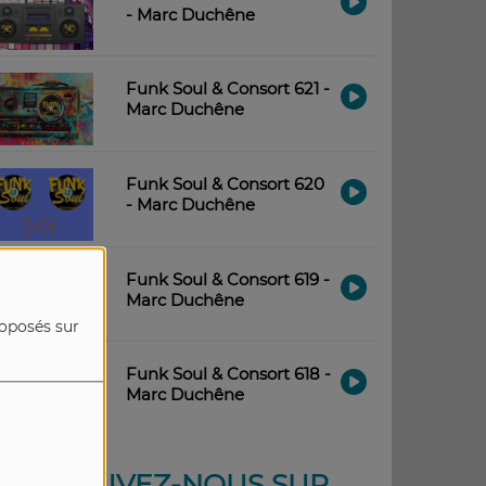
- Marc Duchêne
Funk Soul & Consort 621 -
Marc Duchêne
Funk Soul & Consort 620
- Marc Duchêne
Funk Soul & Consort 619 -
Marc Duchêne
roposés sur
Funk Soul & Consort 618 -
Marc Duchêne
RETROUVEZ-NOUS SUR