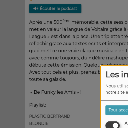
Écouter le podcast
ème
Après une 500
mémorable, cette sessio
met en valeur la langue de Voltaire grâce à
League » est dans la place. Une triplette trè
réfléchir grâce aux textes écrits et interp
quoi mettre une vraie claque musicale en t
avec comme toujours, du « délire mashup
débute cette émission. Quelques plaques son
Avec tout cela et plus, prenez bien soin de 
Les i
toute sa galaxie.
Nous utilis
« Be Funky les Amis » !
notre site 
Playlist:
Tout acce
PLASTIC BERTRAND
BLONDIE
A