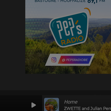
RadioKing © 2026 | Site radio créé avec
RadioKing
. 
Home
ZWETTE and Julian Perr