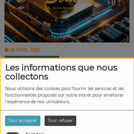
26 AVRIL 2025
Écouter le podcast
Les informations que nous
collectons
Un hommage à Bernard Edwards, des nouveautés
et « un best of » sont au programme de ces congés
Nous utilisons des cookies pour fournir les services et les
printaniers… de quoi veiller à prendre bien soin de
fonctionnalités proposés sur notre site et pour améliorer
vous, au son de la Funk, de la Soul et de toute sa
l'expérience de nos utilisateurs.
galaxie.
« Be Funky les Amis » !
Tout accepter
Tout refuser
Playlist :