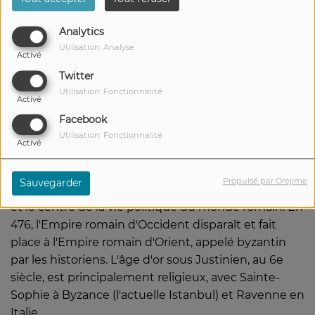
Analytics
Utilisation: Analyse
Activé
Twitter
Utilisation: Fonctionnalité
Activé
09 FÉVRIER 2023
Facebook
Utilisation: Fonctionnalité
Écouter le podcast
Activé
En 330, l'empereur Constantin rebaptise Byzance
Propulsé par Orejime
Sauvegarder
en Constantinople, qui devient la « nouvelle Rome »
et le centre de la vie politique du monde romain. En
476, l'Empire romain d'Occident disparaît et fait
place à l'Empire romain d'Orient, appelé byzantin
par les historiens. L'âge d'or sous Justinien, au 6e
siècle, est principalement religieux, avec Sainte-
Sophie à Byzance (l'actuelle Istanbul) et Ravenne en
Italie.