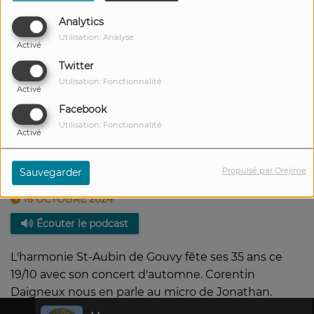
Analytics
Utilisation: Analyse
Activé
Twitter
Utilisation: Fonctionnalité
Activé
Facebook
Utilisation: Fonctionnalité
Activé
Propulsé par Orejime
Sauvegarder
16 OCTOBRE 2024
Écouter le podcast
L'harmonie St-Aubin de Gouvy fête ses 35 ans ce
19/10 avec son concert d'automne. Corentin
Daigneux nous en parle au micro de Jonathan.