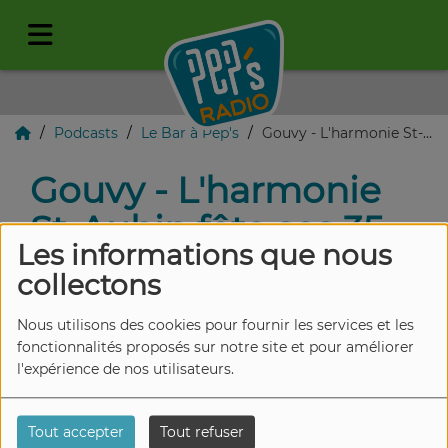
Podcasts
Le Bar à Pep's
Gouvy - L'harmonie St-Aubin fête ses 35 ans avec son concert d'automne le 19 octobre.
Gouvy - L'harmonie
St-Aubin fête ses 35
Les informations que nous
ans avec son concert
collectons
d'automne le 19
Nous utilisons des cookies pour fournir les services et les
octobre.
fonctionnalités proposés sur notre site et pour améliorer
l'expérience de nos utilisateurs.
Tout accepter
Tout refuser