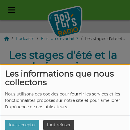
Podcasts
Et si on s’évadait ?
Les stages d’été et la prochaine saison culturelle
Les stages d’été et la
prochaine saison
Les informations que nous
culturelle
collectons
Nous utilisons des cookies pour fournir les services et les
fonctionnalités proposés sur notre site et pour améliorer
l'expérience de nos utilisateurs.
Tout accepter
Tout refuser