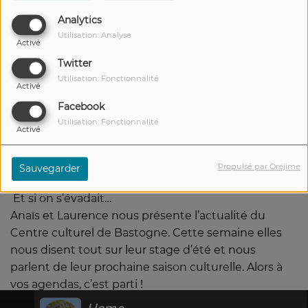
Analytics
Utilisation: Analyse
Activé
Twitter
Utilisation: Fonctionnalité
Activé
Facebook
Utilisation: Fonctionnalité
Activé
24 JUIN 2024
Écouter le podcast
Propulsé par Orejime
Sauvegarder
Et si on s’évadait…
Anaïs et Laurence nous présente l’actualité du
Centre culturel de Bastogne. Cette semaine elles
nous disent tout sur leur stage d’été et nous
parlent de leur prochaine saison culturelle. Alors à
vos agendas, c’est parti !