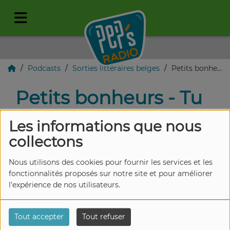
Podcasts
Sorties littéraires belges
Petits bonheurs - Tu te souviendras de ce que tu lui as dit
Petits bonheurs - Tu
te souviendras de ce
Les informations que nous
que tu lui as dit
collectons
Nous utilisons des cookies pour fournir les services et les
fonctionnalités proposés sur notre site et pour améliorer
l'expérience de nos utilisateurs.
Tout accepter
Tout refuser