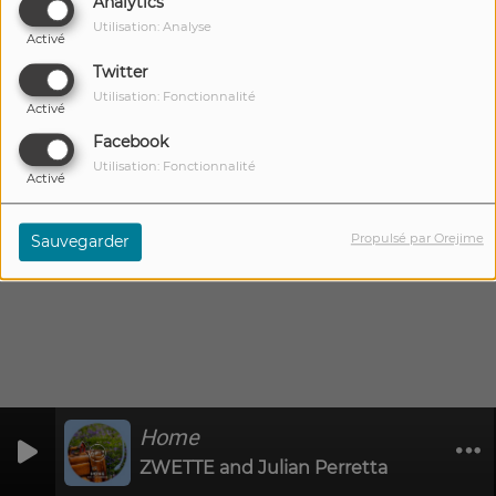
Analytics
Pep's et de 18h à 19h dans
Utilisation: Analyse
Activé
Apéro Time.
15 DÉCEMBRE
Twitter
2023
Utilisation: Fonctionnalité
Activé
Facebook
Utilisation: Fonctionnalité
Activé
Propulsé par Orejime
Sauvegarder
Home
0
0
ZWETTE and Julian Perretta