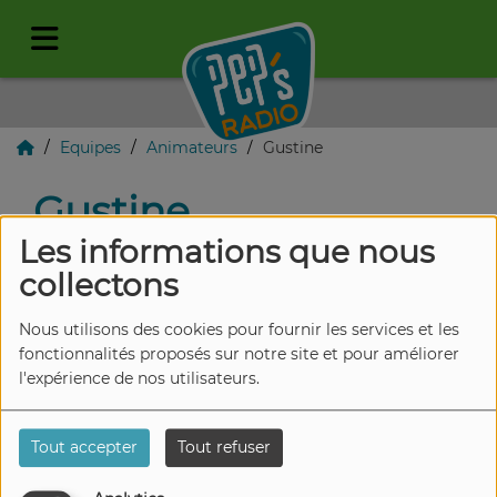
Equipes
Animateurs
Gustine
Gustine
Les informations que nous
collectons
Gustine est notre rayon de soleil
Nous utilisons des cookies pour fournir les services et les
survitaminé !
fonctionnalités proposés sur notre site et pour améliorer
Passionnée par tout ce qui se
l'expérience de nos utilisateurs.
passe dans la région, elle vous
accompagne tous les jours de la
Tout accepter
Tout refuser
semaine de 16h à 18h sur le
retour du boulot dans le Bar à