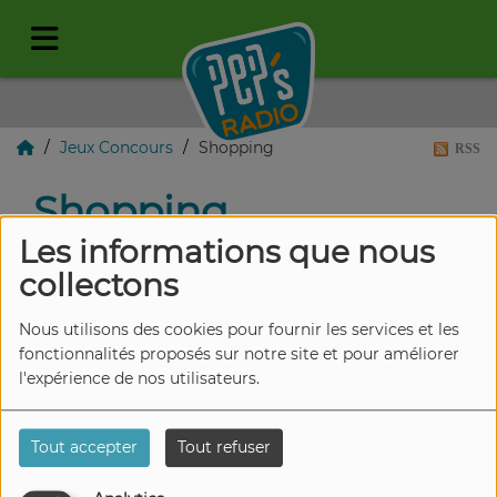
Jeux Concours
Shopping
RSS
Shopping
Les informations que nous
collectons
Nous utilisons des cookies pour fournir les services et les
REMPORTEZ 5 X 1
fonctionnalités proposés sur notre site et pour améliorer
BON D'ACHAT DE
l'expérience de nos utilisateurs.
100€ VALABLES AU
SHOPPING CENTER
Tout accepter
Tout refuser
MASSEN
REMPORTEZ 5 X 1