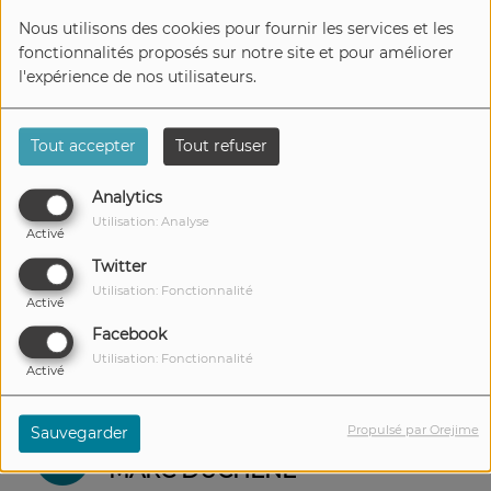
Nous utilisons des cookies pour fournir les services et les
fonctionnalités proposés sur notre site et pour améliorer
FUNK SOUL & CONSORT 536 -
l'expérience de nos utilisateurs.
MARC DUCHÊNE
Tout accepter
Tout refuser
FUNK SOUL & CONSORT 535 -
Analytics
MARC DUCHÊNE
Utilisation: Analyse
Activé
Twitter
Utilisation: Fonctionnalité
Activé
FUNK SOUL & CONSORT 534 -
Facebook
MARC DUCHÊNE
Utilisation: Fonctionnalité
Activé
Propulsé par Orejime
Sauvegarder
FUNK SOUL & CONSORT 533 -
MARC DUCHÊNE